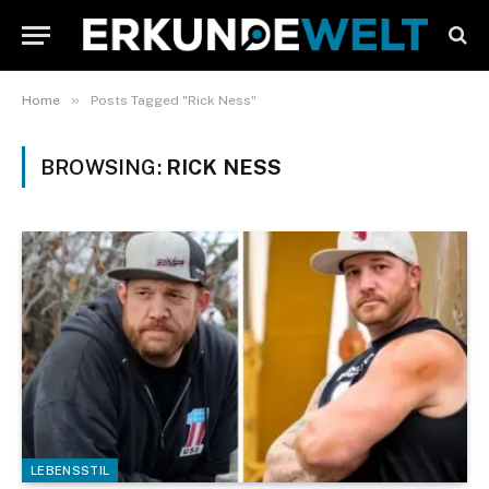
»
Home
Posts Tagged "Rick Ness"
BROWSING:
RICK NESS
LEBENSSTIL