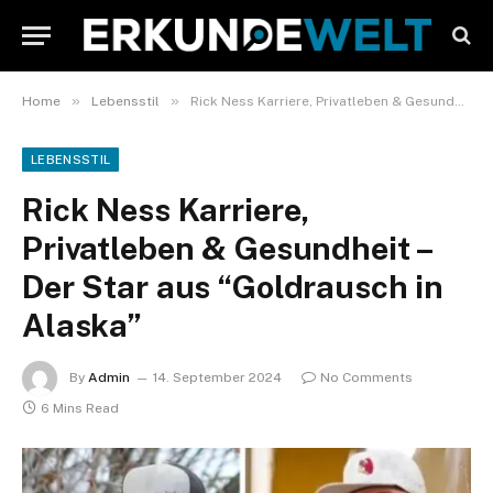
»
»
Home
Lebensstil
Rick Ness Karriere, Privatleben & Gesundheit – Der Star aus “Goldrausch in Alaska”
LEBENSSTIL
Rick Ness Karriere,
Privatleben & Gesundheit –
Der Star aus “Goldrausch in
Alaska”
By
Admin
14. September 2024
No Comments
6 Mins Read