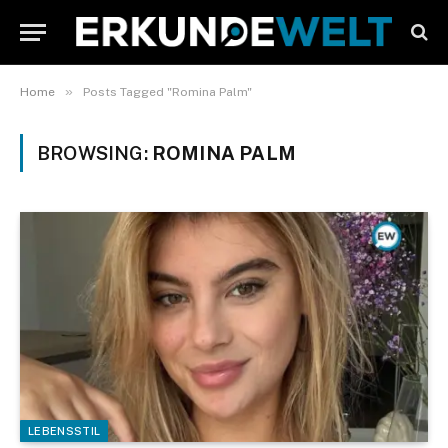
»
Home
Posts Tagged "Romina Palm"
BROWSING:
ROMINA PALM
LEBENSSTIL