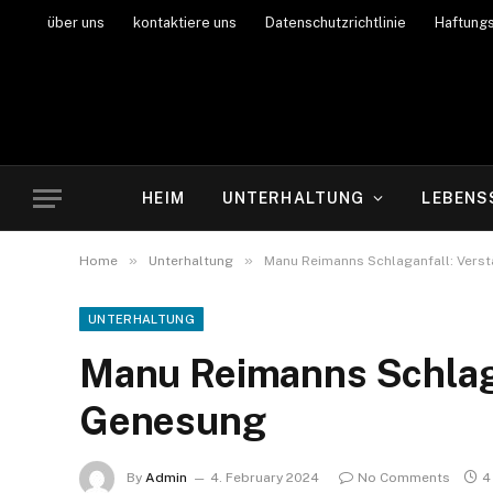
über uns
kontaktiere uns
Datenschutzrichtlinie
Haftung
HEIM
UNTERHALTUNG
LEBENS
»
»
Home
Unterhaltung
Manu Reimanns Schlaganfall: Vers
UNTERHALTUNG
Manu Reimanns Schlaga
Genesung
By
Admin
4. February 2024
No Comments
4