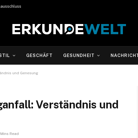
sausschluss
STIL
GESCHÄFT
GESUNDHEIT
NACHRICH
tändnis und Genesung
nfall: Verständnis und
 Mins Read