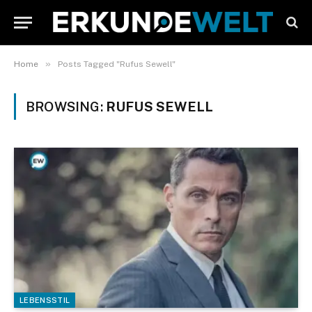
»
Home
Posts Tagged "Rufus Sewell"
BROWSING:
RUFUS SEWELL
LEBENSSTIL