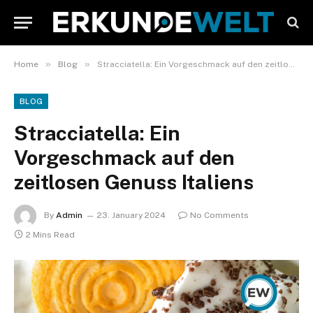
»
»
Home
Blog
Stracciatella: Ein Vorgeschmack auf den zeitlosen Genuss Italiens
BLOG
Stracciatella: Ein
Vorgeschmack auf den
zeitlosen Genuss Italiens
By
Admin
23. January 2024
No Comments
2 Mins Read