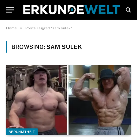
»
Home
Posts Tagged "sam sulek"
BROWSING:
SAM SULEK
BERÜHMTHEIT