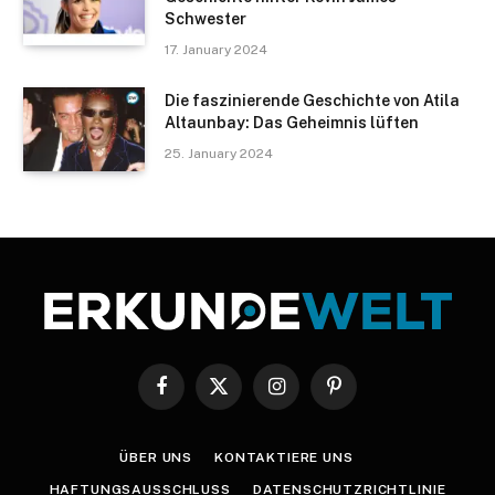
Schwester
17. January 2024
Die faszinierende Geschichte von Atila
Altaunbay: Das Geheimnis lüften
25. January 2024
Facebook
X
Instagram
Pinterest
(Twitter)
ÜBER UNS
KONTAKTIERE UNS
HAFTUNGSAUSSCHLUSS
DATENSCHUTZRICHTLINIE