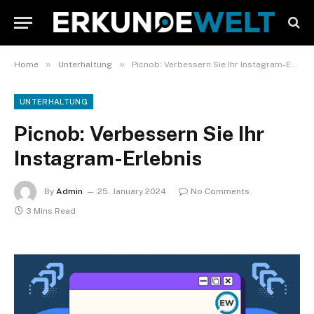
»
»
Home
Unterhaltung
Picnob: Verbessern Sie Ihr Instagram-Erlebnis
UNTERHALTUNG
Picnob: Verbessern Sie Ihr
Instagram-Erlebnis
By
Admin
25. January 2024
No Comments
3 Mins Read