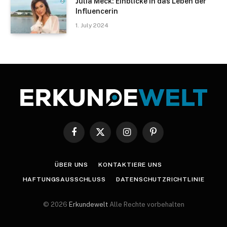
Julia Meck: Einblicke in das Leben der
Influencerin
1. July 2024
Facebook
X
Instagram
Pinterest
(Twitter)
ÜBER UNS
KONTAKTIERE UNS
HAFTUNGSAUSSCHLUSS
DATENSCHUTZRICHTLINIE
© 2026
Erkundewelt
Alle Rechte vorbehalten