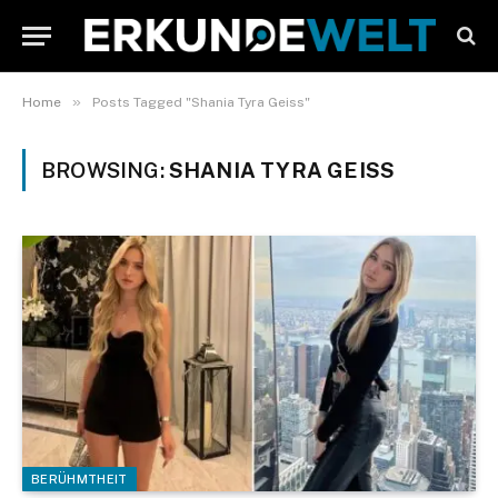
»
Home
Posts Tagged "Shania Tyra Geiss"
BROWSING:
SHANIA TYRA GEISS
BERÜHMTHEIT