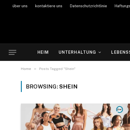
über uns
kontaktiere uns
Datenschutzrichtlinie
Haftung
HEIM
UNTERHALTUNG
LEBENS
»
Home
Posts Tagged "Shein"
BROWSING:
SHEIN