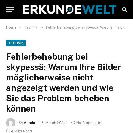
»
»
Home
Technik
Fehlerbehebung bei skypessä: Warum Ihre Bilder möglicherweise nicht angezeigt werden und wie Sie das Problem beheben können
TECHNIK
Fehlerbehebung bei
skypessä: Warum Ihre Bilder
möglicherweise nicht
angezeigt werden und wie
Sie das Problem beheben
können
By
Admin
3. March 2024
No Comments
4 Mins Read