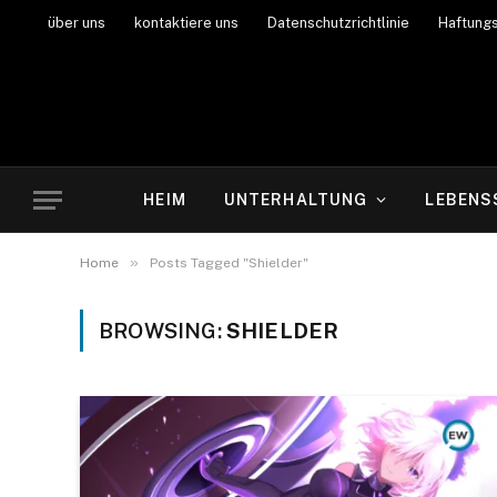
über uns
kontaktiere uns
Datenschutzrichtlinie
Haftung
HEIM
UNTERHALTUNG
LEBENS
»
Home
Posts Tagged "Shielder"
BROWSING:
SHIELDER