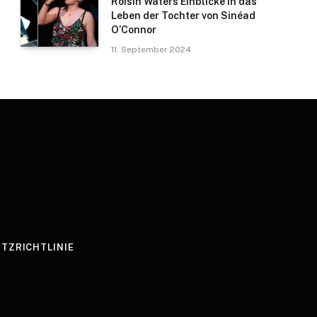
Roisin Waters Einblicke in das
Leben der Tochter von Sinéad
O’Connor
11. September 2024
TZRICHTLINIE