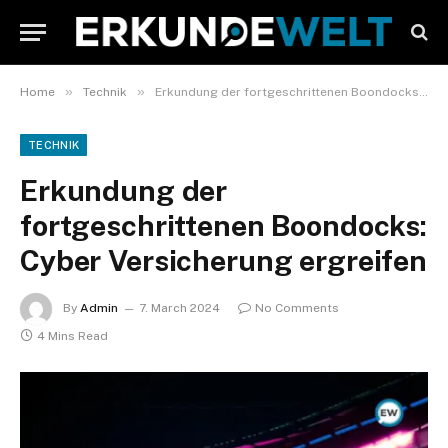
»
»
Home
Technik
Erkundung der fortgeschrittenen Boondocks: Cyber Versicherung ergreifen
TECHNIK
Erkundung der
fortgeschrittenen Boondocks:
Cyber Versicherung ergreifen
By
Admin
7. March 2024
No Comments
4 Mins Read