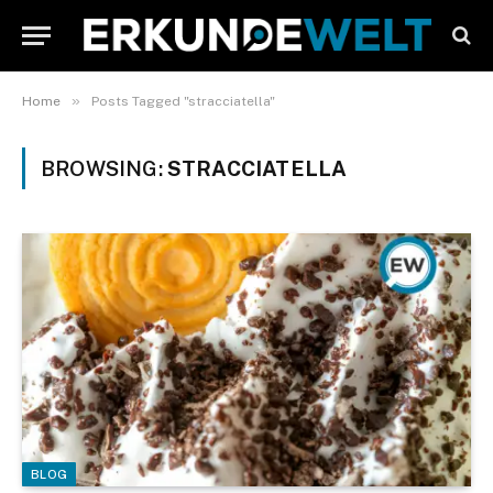
»
Home
Posts Tagged "stracciatella"
BROWSING:
STRACCIATELLA
BLOG