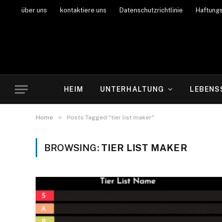
über uns
kontaktiere uns
Datenschutzrichtlinie
Haftung
HEIM
UNTERHALTUNG
LEBENS
»
Home
Posts Tagged "tier list maker"
BROWSING:
TIER LIST MAKER