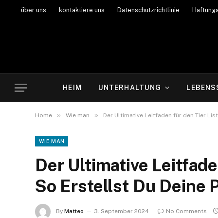
über uns
kontaktiere uns
Datenschutzrichtlinie
Haftung
HEIM
UNTERHALTUNG
LEBENS
»
»
Home
Wie man
Der Ultimative Leitfaden für den Tier Li
WIE MAN
Der Ultimative Leitfade
So Erstellst Du Deine 
By
Matteo
3. September 2024
No Comments