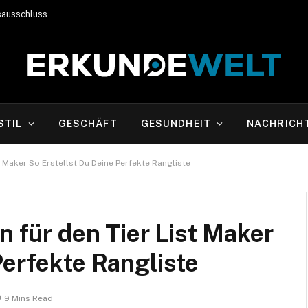
sausschluss
STIL
GESCHÄFT
GESUNDHEIT
NACHRICH
st Maker So Erstellst Du Deine Perfekte Rangliste
n für den Tier List Maker
Perfekte Rangliste
9 Mins Read