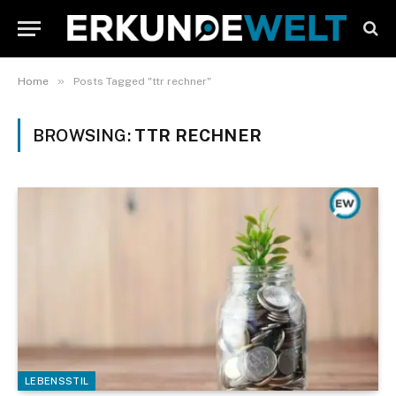
»
Home
Posts Tagged "ttr rechner"
BROWSING:
TTR RECHNER
LEBENSSTIL