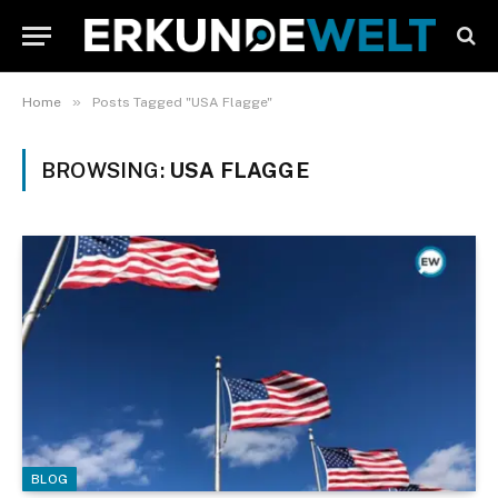
»
Home
Posts Tagged "USA Flagge"
BROWSING:
USA FLAGGE
BLOG