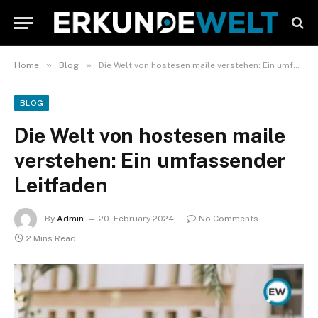
»
»
Home
Blog
Die Welt von hostesen maile verstehen: Ein umfassender Leitfaden
BLOG
Die Welt von hostesen maile
verstehen: Ein umfassender
Leitfaden
By
Admin
20. February 2024
No Comments
2 Mins Read