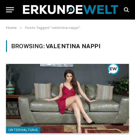
»
Home
Posts Tagged "valentina nappi"
BROWSING:
VALENTINA NAPPI
UNTERHALTUNG