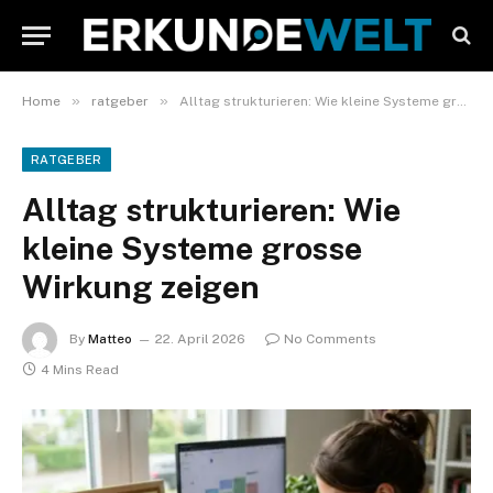
»
»
Home
ratgeber
Alltag strukturieren: Wie kleine Systeme grosse Wirkung zeigen
RATGEBER
Alltag strukturieren: Wie
kleine Systeme grosse
Wirkung zeigen
By
Matteo
22. April 2026
No Comments
4 Mins Read