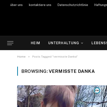
über uns
kontaktiere uns
Datenschutzrichtlinie
Haftung
HEIM
UNTERHALTUNG
LEBENS
»
Home
Posts Tagged "vermisste Danka"
BROWSING:
VERMISSTE DANKA