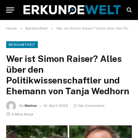
»
»
Home
Berühmtheit
Wer ist Simon Raiser? Alles über den Politikwissenschaftler und Ehemann von Tanja Wedhorn
BERÜHMTHEIT
Wer ist Simon Raiser? Alles
über den
Politikwissenschaftler und
Ehemann von Tanja Wedhorn
By
Matteo
14. April 2025
No Comments
6 Mins Read