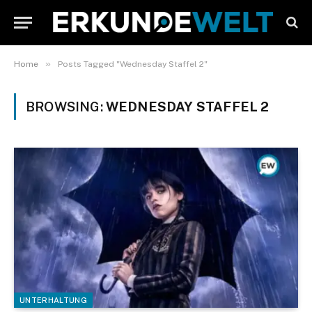
»
Home
Posts Tagged "Wednesday Staffel 2"
BROWSING:
WEDNESDAY STAFFEL 2
UNTERHALTUNG