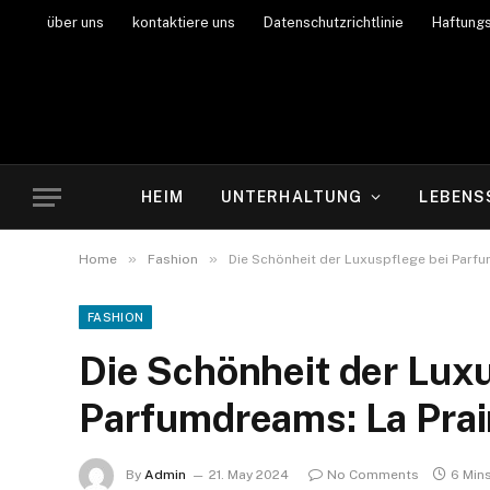
über uns
kontaktiere uns
Datenschutzrichtlinie
Haftung
HEIM
UNTERHALTUNG
LEBENS
»
»
Home
Fashion
Die Schönheit der Luxuspflege bei Parfu
FASHION
Die Schönheit der Luxu
Parfumdreams: La Prai
By
Admin
21. May 2024
No Comments
6 Min