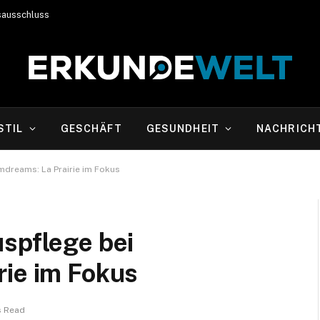
sausschluss
STIL
GESCHÄFT
GESUNDHEIT
NACHRICH
mdreams: La Prairie im Fokus
spflege bei
rie im Fokus
s Read