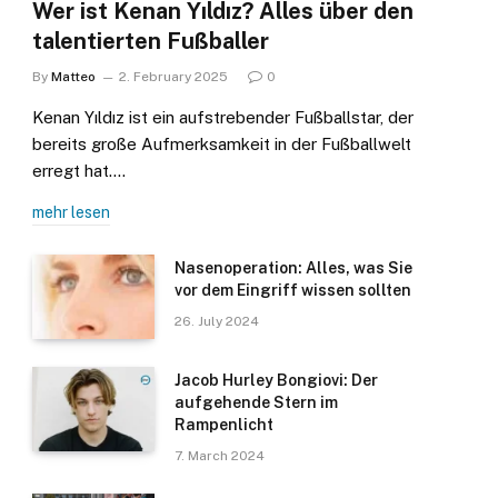
Wer ist Kenan Yıldız? Alles über den
talentierten Fußballer
By
Matteo
2. February 2025
0
Kenan Yıldız ist ein aufstrebender Fußballstar, der
bereits große Aufmerksamkeit in der Fußballwelt
erregt hat.…
mehr lesen
Nasenoperation: Alles, was Sie
vor dem Eingriff wissen sollten
26. July 2024
Jacob Hurley Bongiovi: Der
aufgehende Stern im
Rampenlicht
7. March 2024