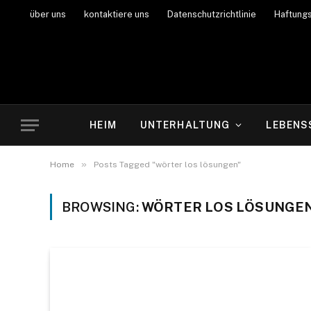
über uns
kontaktiere uns
Datenschutzrichtlinie
Haftung
HEIM
UNTERHALTUNG
LEBENS
»
Home
Posts Tagged "wörter los lösungen"
BROWSING:
WÖRTER LOS LÖSUNGE