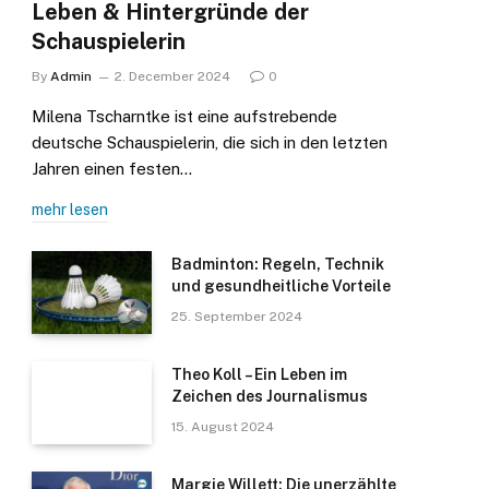
Leben & Hintergründe der
Schauspielerin
By
Admin
2. December 2024
0
Milena Tscharntke ist eine aufstrebende
deutsche Schauspielerin, die sich in den letzten
Jahren einen festen…
mehr lesen
Badminton: Regeln, Technik
und gesundheitliche Vorteile
25. September 2024
Theo Koll – Ein Leben im
Zeichen des Journalismus
15. August 2024
Margie Willett: Die unerzählte