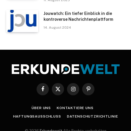
11. August 2025
Jouwatch: Ein tiefer Einblick in die
kontroverse Nachrichtenplattform
14. August 2024
Facebook
X
Instagram
Pinterest
(Twitter)
ÜBER UNS
KONTAKTIERE UNS
HAFTUNGSAUSSCHLUSS
DATENSCHUTZRICHTLINIE
© 2026
Erkundewelt
Alle Rechte vorbehalten