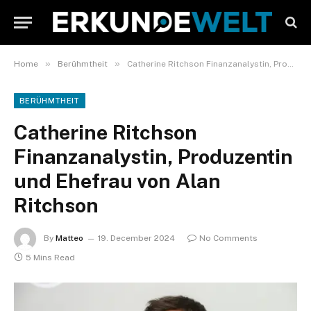
»
»
Home
Berühmtheit
Catherine Ritchson Finanzanalystin, Produzentin und Ehefrau von Alan Ritchson
BERÜHMTHEIT
Catherine Ritchson
Finanzanalystin, Produzentin
und Ehefrau von Alan
Ritchson
By
Matteo
19. December 2024
No Comments
5 Mins Read