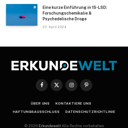
Eine kurze Einführung in 1S-LSD:
Forschungschemikalie &
Psychedelische Droge
23. April 2024
Facebook
X
Instagram
Pinterest
(Twitter)
ÜBER UNS
KONTAKTIERE UNS
HAFTUNGSAUSSCHLUSS
DATENSCHUTZRICHTLINIE
© 2026
Erkundewelt
Alle Rechte vorbehalten