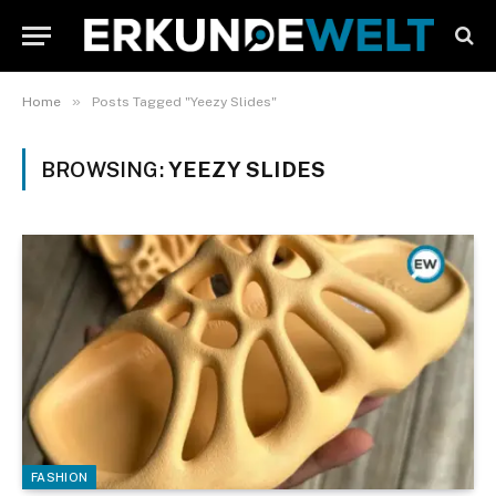
»
Home
Posts Tagged "Yeezy Slides"
BROWSING:
YEEZY SLIDES
FASHION