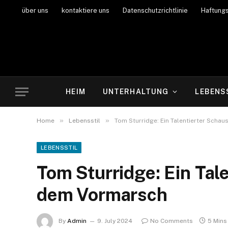
über uns
kontaktiere uns
Datenschutzrichtlinie
Haftung
HEIM
UNTERHALTUNG
LEBENS
»
»
Home
Lebensstil
Tom Sturridge: Ein Talentierter Scha
LEBENSSTIL
Tom Sturridge: Ein Tal
dem Vormarsch
By
Admin
9. July 2024
No Comments
5 Mins