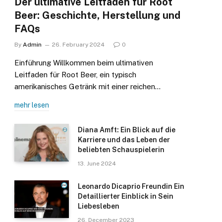
Der ultimative Leitfaden für Root
Beer: Geschichte, Herstellung und
FAQs
By
Admin
26. February 2024
0
Einführung Willkommen beim ultimativen
Leitfaden für Root Beer, ein typisch
amerikanisches Getränk mit einer reichen…
mehr lesen
Diana Amft: Ein Blick auf die
Karriere und das Leben der
beliebten Schauspielerin
13. June 2024
Leonardo Dicaprio Freundin Ein
Detaillierter Einblick in Sein
Liebesleben
26. December 2023