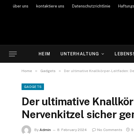
über uns
kontaktiere uns
Datenschutzrichtlinie
Haftung
HEIM
UNTERHALTUNG
LEBENS
»
»
Home
Gadgets
Der ultimative Knallkörper-Leitfaden: D
GADGETS
Der ultimative Knallkö
Nervenkitzel sicher g
By
Admin
8. February 2024
No Comments
9