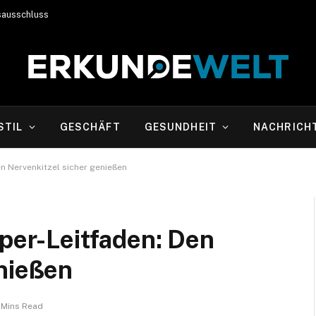
sausschluss
STIL
GESCHÄFT
GESUNDHEIT
NACHRICH
en Nervenkitzel sicher genießen
rper-Leitfaden: Den
enießen
 Mins Read