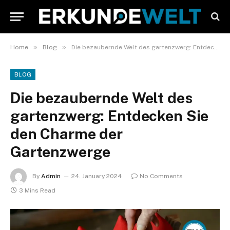
»
»
Home
Blog
Die bezaubernde Welt des gartenzwerg: Entdecken Sie den Charme der Gartenzwerge
BLOG
Die bezaubernde Welt des
gartenzwerg: Entdecken Sie
den Charme der
Gartenzwerge
By
Admin
24. January 2024
No Comments
3 Mins Read