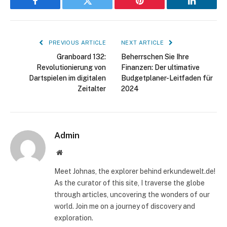
Facebook
Twitter
Pinterest
LinkedIn
PREVIOUS ARTICLE
NEXT ARTICLE
Granboard 132:
Beherrschen Sie Ihre
Revolutionierung von
Finanzen: Der ultimative
Dartspielen im digitalen
Budgetplaner-Leitfaden für
Zeitalter
2024
Admin
Website
Meet Johnas, the explorer behind erkundewelt.de!
As the curator of this site, I traverse the globe
through articles, uncovering the wonders of our
world. Join me on a journey of discovery and
exploration.