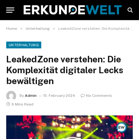
»
»
Home
Unterhaltung
LeakedZone verstehen: Die Komplexität digitaler Lecks bewältigen
UNTERHALTUNG
LeakedZone verstehen: Die
Komplexität digitaler Lecks
bewältigen
By
Admin
15. February 2024
No Comments
6 Mins Read