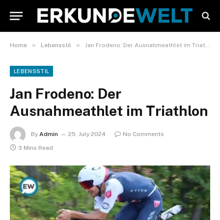
»
»
Home
Lebensstil
Jan Frodeno: Der Ausnahmeathlet im Triathlon
LEBENSSTIL
Jan Frodeno: Der
Ausnahmeathlet im Triathlon
By
Admin
25. July 2024
No Comments
3 Mins Read