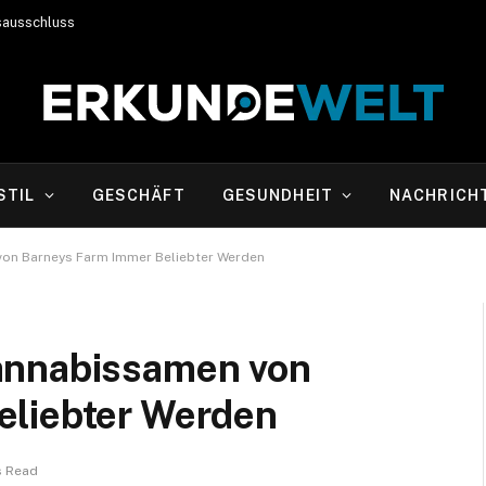
sausschluss
STIL
GESCHÄFT
GESUNDHEIT
NACHRICH
von Barneys Farm Immer Beliebter Werden
annabissamen von
eliebter Werden
s Read