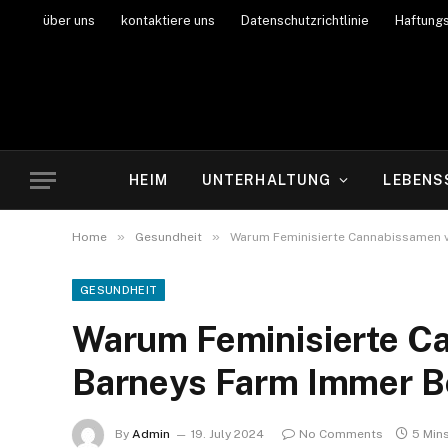
über uns
kontaktiere uns
Datenschutzrichtlinie
Haftung
HEIM
UNTERHALTUNG
LEBENS
»
»
Home
Gesundheit
Warum Feminisierte Cannabissamen 
GESUNDHEIT
Warum Feminisierte C
Barneys Farm Immer B
By
Admin
19. July 2024
No Comments
5 Min