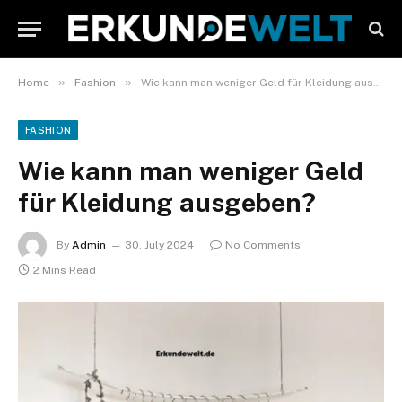
»
»
Home
Fashion
Wie kann man weniger Geld für Kleidung ausgeben?
FASHION
Wie kann man weniger Geld
für Kleidung ausgeben?
By
Admin
30. July 2024
No Comments
2 Mins Read