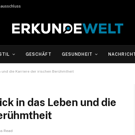
sausschluss
STIL
GESCHÄFT
GESUNDHEIT
NACHRICH
 und die Karriere der irischen Berühmtheit
ick in das Leben und die
Berühmtheit
ns Read