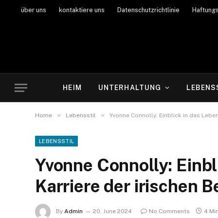
über uns
kontaktiere uns
Datenschutzrichtlinie
Haftung
HEIM
UNTERHALTUNG
LEBENS
»
»
Home
Lebensstil
Yvonne Connolly: Einblick in das Leben
LEBENSSTIL
Yvonne Connolly: Einbl
Karriere der irischen 
By
Admin
20. June 2024
No Comments
4 Mi