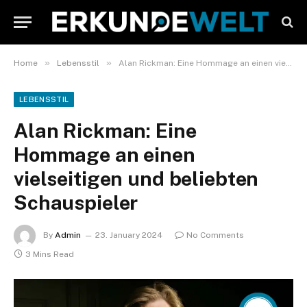
»
»
Home
Lebensstil
Alan Rickman: Eine Hommage an einen vielseitigen und beliebten Schauspieler
LEBENSSTIL
Alan Rickman: Eine
Hommage an einen
vielseitigen und beliebten
Schauspieler
By
Admin
23. January 2024
No Comments
3 Mins Read