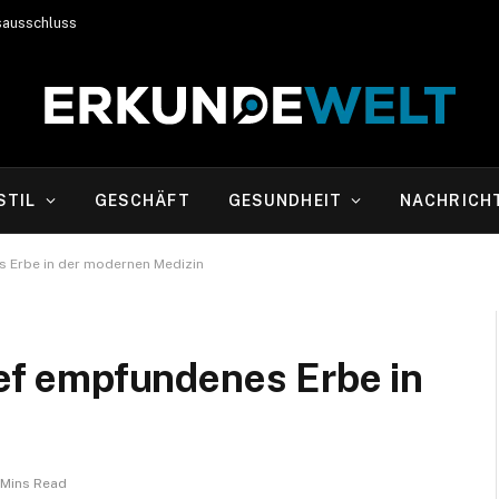
sausschluss
STIL
GESCHÄFT
GESUNDHEIT
NACHRICH
es Erbe in der modernen Medizin
tief empfundenes Erbe in
 Mins Read