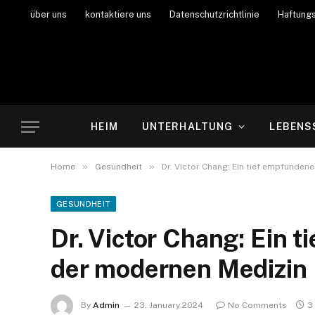
über uns
kontaktiere uns
Datenschutzrichtlinie
Haftung
HEIM
UNTERHALTUNG
LEBENS
»
»
Home
Gesundheit
Dr. Victor Chang: Ein tief empfunden
GESUNDHEIT
Dr. Victor Chang: Ein 
der modernen Medizin
By
Admin
23. January 2024
No Comments
3