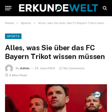
»
»
Home
Sports
Alles, was Sie über das FC Bayern Trikot wissen müssen
SPORTS
Alles, was Sie über das FC
Bayern Trikot wissen müssen
By
Admin
25. June 2024
No Comments
5 Mins Read