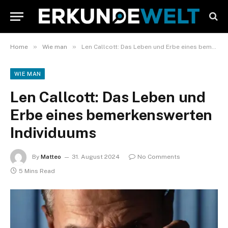
»
»
Home
Wie man
Len Callcott: Das Leben und Erbe eines bemerkenswerten Individuums
WIE MAN
Len Callcott: Das Leben und
Erbe eines bemerkenswerten
Individuums
By
Matteo
31. August 2024
No Comments
5 Mins Read