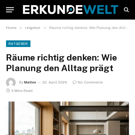
»
»
Home
ratgeber
Räume richtig denken: Wie Planung den Alltag prägt
RATGEBER
Räume richtig denken: Wie
Planung den Alltag prägt
By
Matteo
22. April 2026
No Comments
3 Mins Read