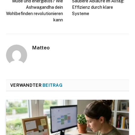
Müde und energielos? Wie
Saubere Abläufe im Alltag:
Ashwagandha dein
Effizienz durch klare
Wohlbefinden revolutionieren
Systeme
kann
Matteo
VERWANDTER
BEITRAG