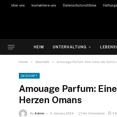
über uns
kontaktiere uns
Datenschutzrichtlinie
Haftung
HEIM
UNTERHALTUNG
LEBENS
»
»
Home
Geschäft
Amouage Parfum: Eine Oase der Düfte
GESCHÄFT
Amouage Parfum: Eine
Herzen Omans
By
Admin
3. January 2024
No Comments
3 