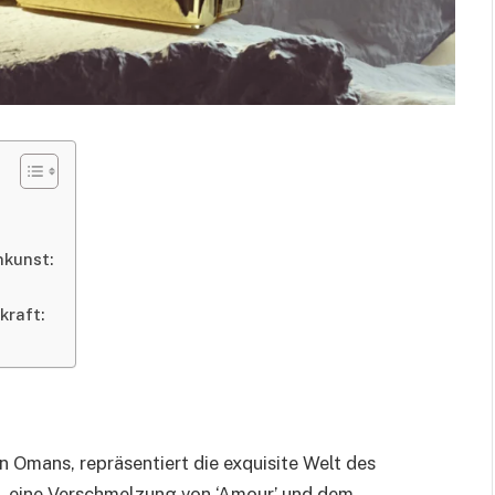
mkunst:
kraft:
Omans, repräsentiert die exquisite Welt des
e, eine Verschmelzung von ‘Amour’ und dem