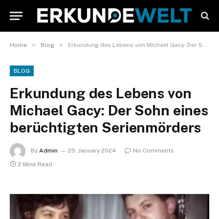
»
»
Home
Blog
Erkundung des Lebens von Michael Gacy: Der Sohn eines berüchtigten Serienmörders
BLOG
Erkundung des Lebens von
Michael Gacy: Der Sohn eines
berüchtigten Serienmörders
By
Admin
25. January 2024
No Comments
2 Mins Read