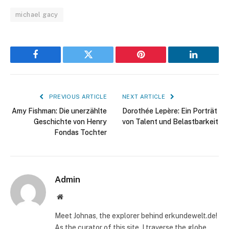
michael gacy
Facebook
Twitter
Pinterest
LinkedIn
PREVIOUS ARTICLE
NEXT ARTICLE
Amy Fishman: Die unerzählte
Dorothée Lepère: Ein Porträt
Geschichte von Henry
von Talent und Belastbarkeit
Fondas Tochter
Admin
Website
Meet Johnas, the explorer behind erkundewelt.de!
As the curator of this site, I traverse the globe