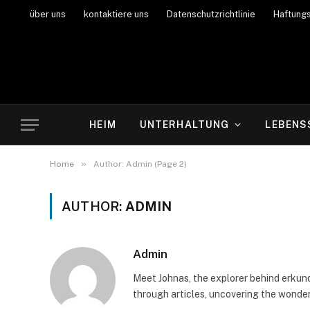
über uns
kontaktiere uns
Datenschutzrichtlinie
Haftung
HEIM
UNTERHALTUNG
LEBENS
»
Home
Author: Admin (Page 2)
AUTHOR:
ADMIN
Admin
Meet Johnas, the explorer behind erkunde
through articles, uncovering the wonders