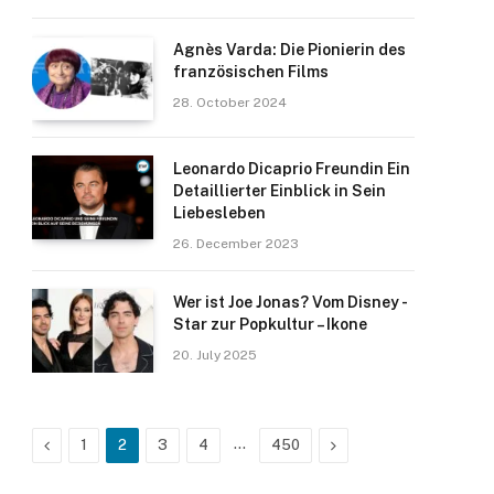
Agnès Varda: Die Pionierin des
französischen Films
28. October 2024
Leonardo Dicaprio Freundin Ein
Detaillierter Einblick in Sein
Liebesleben
26. December 2023
Wer ist Joe Jonas? Vom Disney -
Star zur Popkultur – Ikone
20. July 2025
Previous
…
Next
1
2
3
4
450