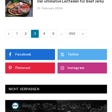
Der ultimative Leitfaden für Beef Jerky
21. February 2024
Previous
…
Next
1
2
3
4
5
450
Facebook
Twitter
Pinterest
Instagram
NICHT VERPASSEN