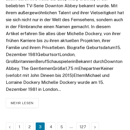
beliebten TV-Serie Downton Abbey bekannt wurde. Mit
ihrem außergewöhnlichen Talent und ihrer Vielseitigkeit hat
sie sich nicht nur in der Welt des Fernsehens, sondern auch
in der Filmbranche einen Namen gemacht. In diesem
Artikel erfahren Sie alles über Michelle Dockery, von ihrer
frühen Karriere bis zu ihren aktuellen Projekten, ihrer
Familie und ihrem Privatleben. Biografie Geburtsdatum15.
Dezember 1981GeburtsortLondon,
GroßbritannienBerufSchauspielerinBekannt durchDownton
Abbey, The GentlemenGröße1,75 mEhepartnerKeiner
(verlobt mit John Dineen bis 2015)ElternMichael und
Lorraine Dockery Michelle Dockery wurde am 15.
Dezember 1981 in London…
MEHR LESEN
Previous
…
Next
1
2
3
4
5
127