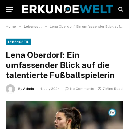
»
»
Home
Lebensstil
Lena Oberdorf: Ein umfassender Blick auf die talentierte Fußballspielerin
LEBENSSTIL
Lena Oberdorf: Ein
umfassender Blick auf die
talentierte Fußballspielerin
By
Admin
4. July 2024
No Comments
7 Mins Read