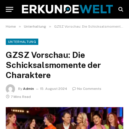
»
»
Home
Unterhaltung
GZSZ Vorschau: Die Schicksalsmomente der Charaktere
UNTERHALTUNG
GZSZ Vorschau: Die
Schicksalsmomente der
Charaktere
By
Admin
15. August 2024
No Comments
7 Mins Read