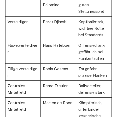
Palomino
gutes
Stellungsspiel
Verteidiger
Berat Djimsiti
Kopfballstark,
wichtige Rolle
bei Standards
Flügelverteidige
Hans Hateboer
Offensivdrang,
r
gefährlich bei
Flankenläufen
Flügelverteidige
Robin Gosens
Torgefahr,
r
präzise Flanken
Zentrales
Remo Freuler
Ballverteiler,
Mittelfeld
defensiv stark
Zentrales
Marten de Roon
Kämpferisch,
Mittelfeld
unterbindet
gegnerische