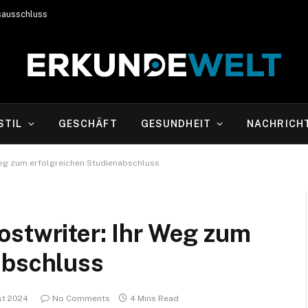
sausschluss
STIL
GESCHÄFT
GESUNDHEIT
NACHRICH
Weg zum erfolgreichen Studienabschluss
ostwriter: Ihr Weg zum
abschluss
st 2024
No Comments
4 Mins Read