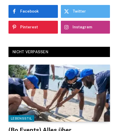
Facebook
Twitter
Pinterest
Instagram
NICHT VERPASSEN
LEBENSSTIL
(Bo Events) Alles über