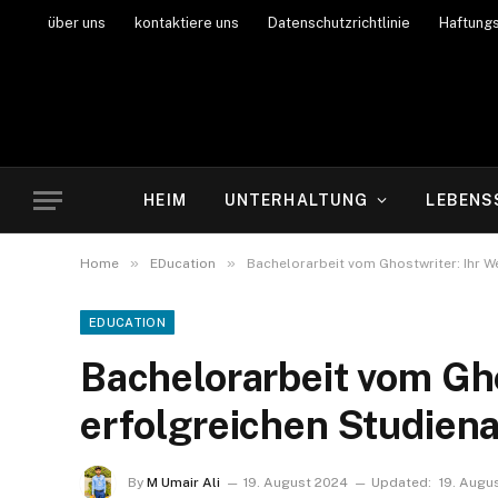
über uns
kontaktiere uns
Datenschutzrichtlinie
Haftung
HEIM
UNTERHALTUNG
LEBENS
»
»
Home
EDucation
Bachelorarbeit vom Ghostwriter: Ihr 
EDUCATION
Bachelorarbeit vom Gh
erfolgreichen Studien
By
M Umair Ali
19. August 2024
Updated:
19. Augu